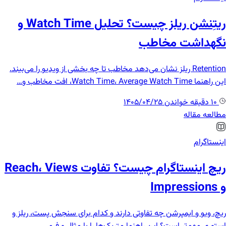
ریتِنشن ریلز چیست؟ تحلیل Watch Time و
نگهداشت مخاطب
Retention ریلز نشان می‌دهد مخاطب تا چه بخشی از ویدیو را می‌بیند.
این راهنما Watch Time، Average Watch Time، افت مخاطب و…
10 دقیقه خواندن
1405/04/25
مطالعه مقاله
اینستاگرام
ریچ اینستاگرام چیست؟ تفاوت Reach، Views
و Impressions
ریچ، ویو و ایمپرشن چه تفاوتی دارند و کدام برای سنجش پست، ریلز و