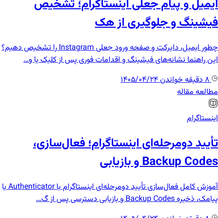
ایمیل و پیام جعلی اینستاگرام؛ تشخیص
فیشینگ و جلوگیری از هک
چطور ایمیل، دایرکت و صفحه ورود جعلی Instagram را تشخیص دهیم؟
این راهنما نشانه‌های فیشینگ و اقدامات فوری پس از کلیک یا و…
8 دقیقه خواندن
1405/04/24
مطالعه مقاله
اینستاگرام
تأیید دومرحله‌ای اینستاگرام؛ فعال‌سازی،
Backup Codes و بازیابی
آموزش کامل فعال‌سازی تأیید دومرحله‌ای اینستاگرام با Authenticator یا
پیامک، ذخیره Backup Codes و بازیابی دسترسی پس از گ…