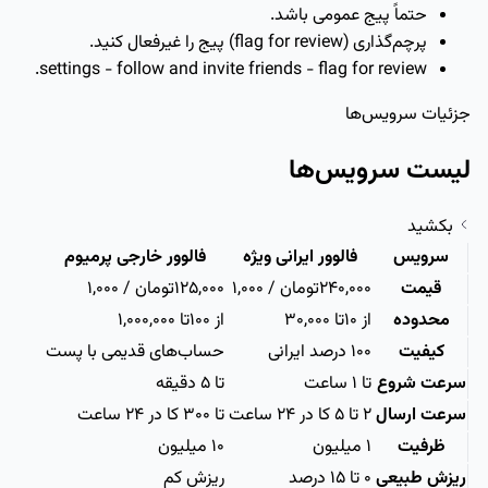
حتماً پیج عمومی باشد.
پرچم‌گذاری (flag for review) پیج را غیرفعال کنید.
settings - follow and invite friends - flag for review.
جزئیات سرویس‌ها
لیست سرویس‌ها
بکشید
سرویس
فالوور ایرانی ويژه
فالوور خارجی پرمیوم
قیمت
240,000
تومان / 1,000
125,000
تومان / 1,000
محدوده
از 10
تا 30,000
از 100
تا 1,000,000
کیفیت
۱۰۰ درصد ایرانی
حساب‌های قدیمی با پست
سرعت شروع
تا ۱ ساعت
تا ۵ دقیقه
سرعت ارسال
۲ تا ۵ کا در ۲۴ ساعت
تا ۳۰۰ کا در ۲۴ ساعت
ظرفیت
۱ میلیون
۱۰ میلیون
ریزش طبیعی
۰ تا ۱۵ درصد
ریزش کم