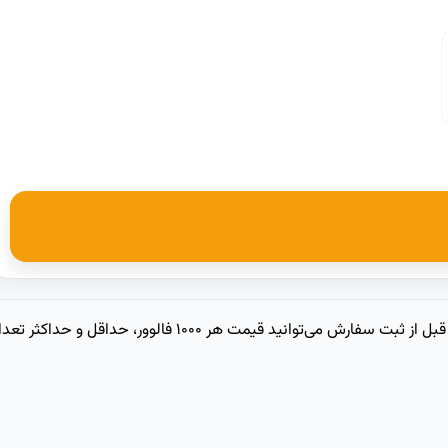
قیمت فالوور اینستاگرام به نوع سرویس، ایرانی یا خارجی بودن فالوورها، سرعت شروع، ظرفیت سفارش و شرایط ریزش بستگی دارد. در ایرانی گرام قبل از ثبت سفارش می‌توانید قیمت هر ۱۰۰۰ فالوور، حداقل و حد