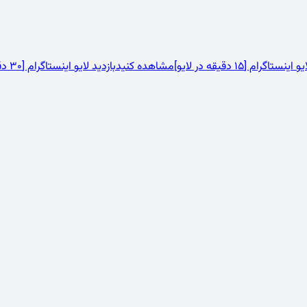
نستاگرام [15 دقیقه در لایو]
مشاهده کنید
بازدید لایو اینستاگرام [30 دقیقه در لایو]