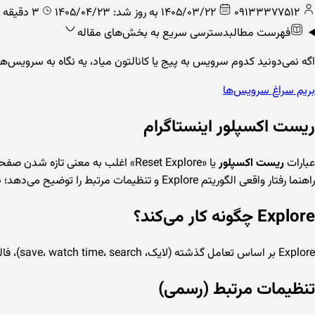
09133377512
1405/03/22
به روز شد: 1405/04/23
3 دقیقه خواندن
فهرست مطالب
دسترسی سریع به بخش‌های مقاله
اگه نمی‌دونید کدوم سرویس به پیج یا کانالتون میاد، یه نگاه به سرویس‌های 
بریم سراغ سرویس‌ها
ریست اکسپلور اینستاگرام
عبارات
ریست اکسپلور
راهنما رفتار واقعی الگوریتم Explore و تنظیمات مرتبط را توضیح می‌دهد؛ نه روش غیررسمی برای پاک کردن کامل تاریخچه.
Explore چگونه کار می‌کند؟
Explore بر اساس تعامل گذشته (لایک، save، watch time، search)، فالوها و ترند منطقه‌ای محتوا پیشنهاد می‌دهد. با زمان و رفتار جدید، پیشنهادها gradual عوض می‌شوند — نه لزوماً یک‌شبه «صفر».
تنظیمات مرتبط (رسمی)