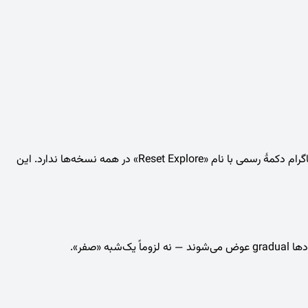
یا «Reset Explore» اغلب به معنی تازه شدن صفحهٔ Explore (کاوش) یا تغییر پیشنهادها بعد از تعامل جدید است — اینستاگرام دکمهٔ رسمی با نام «Reset Explore» در همه نسخه‌ها ندارد. این