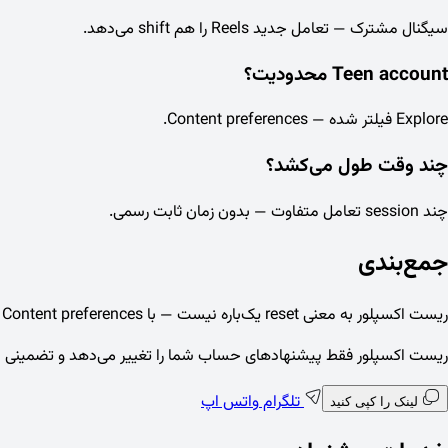
سیگنال مشترک — تعامل جدید Reels را هم shift می‌دهد.
Teen account محدودیت؟
Explore فیلتر شده — Content preferences.
چند وقت طول می‌کشد؟
چند session تعامل متفاوت — بدون زمان ثابت رسمی.
جمع‌بندی
ریست اکسپلور به معنی reset یک‌باره نیست — با Not interested، Content preferences و تعامل جدید پیشنهادها gradual تغییر می‌کنند. از میانبر جعلی و اپ شخص ثالث دوری کنید.
ریست اکسپلور فقط پیشنهادهای حساب شما را تغییر می‌دهد و تضمینی برا
تلگرام
واتس اپ
لینک را کپی کنید