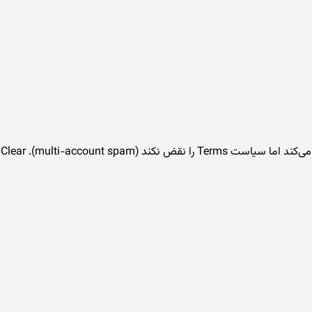
متا تاریخچهٔ کامل تعامل را برای personalization نگه می‌دارد — گزینهٔ public «Delete all Explore data» وجود ندارد. حساب جدید از صفر شروع می‌کند اما سیاست Terms را نقض نکند (multi-account spam). Clear