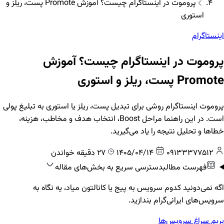
پروموت در اینستاگرام چیست؟ آموزش Promote پست، ریلز و
استوری
اینستاگرام
پروموت در اینستاگرام چیست؟ آموزش
Promote پست، ریلز و استوری
پروموت اینستاگرام روشی برای تبدیل پست، ریلز یا استوری به تبلیغ پولی
است. در این راهنما مراحل Boost، انتخاب هدف و مخاطب، هزینه،
خطاها و تحلیل نتیجه را یاد می‌گیرید.
09133377512
1405/04/14
27 دقیقه خواندن
فهرست مطالب
دسترسی سریع به بخش‌های مقاله
اگه نمی‌دونید کدوم سرویس به پیج یا کانالتون میاد، یه نگاه به
سرویس‌های ایرانی‌گرام بندازید.
بریم سراغ سرویس‌ها