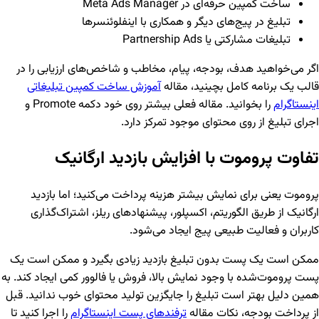
ساخت کمپین حرفه‌ای در Meta Ads Manager
تبلیغ در پیج‌های دیگر و همکاری با اینفلوئنسرها
تبلیغات مشارکتی یا Partnership Ads
اگر می‌خواهید هدف، بودجه، پیام، مخاطب و شاخص‌های ارزیابی را در
قالب یک برنامه کامل بچینید، مقاله
آموزش ساخت کمپین تبلیغاتی
اینستاگرام
را بخوانید. مقاله فعلی بیشتر روی خود دکمه Promote و
اجرای تبلیغ از روی محتوای موجود تمرکز دارد.
تفاوت پروموت با افزایش بازدید ارگانیک
پروموت یعنی برای نمایش بیشتر هزینه پرداخت می‌کنید؛ اما بازدید
ارگانیک از طریق الگوریتم، اکسپلور، پیشنهادهای ریلز، اشتراک‌گذاری
کاربران و فعالیت طبیعی پیج ایجاد می‌شود.
ممکن است یک پست بدون تبلیغ بازدید زیادی بگیرد و ممکن است یک
پست پروموت‌شده با وجود نمایش بالا، فروش یا فالوور کمی ایجاد کند. به
همین دلیل بهتر است تبلیغ را جایگزین تولید محتوای خوب ندانید. قبل
از پرداخت بودجه، نکات مقاله
ترفندهای پست اینستاگرام
را اجرا کنید تا