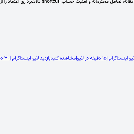
 حساب. shortcut کلاهبرداری اعتماد را از بین می‌برد.
نستاگرام [15 دقیقه در لایو]
مشاهده کنید
بازدید لایو اینستاگرام [30 دقیقه در لایو]