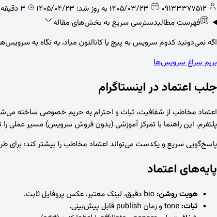
09133377512
1405/03/23
به روز شد: 1405/04/23
3 دقیقه خواندن
فهرست مطالب
دسترسی سریع به بخش‌های مقاله
اگه نمی‌دونید کدوم سرویس به پیج یا کانالتون میاد، یه نگاه به سرویس‌های 
بریم سراغ سرویس‌ها
جلب اعتماد در اینستاگرام
اعتماد مخاطب از شفافیت، ثبات و احترام به حریم خصوصی ساخته می‌شود 
پلتفرم. این راهنما با تمرکز آموزشی (بدون فروش سرویس) مسیر عملی را 
پاسخ‌گویی سریع و یکدست می‌تواند اعتماد مخاطب را بیشتر کند؛ برای طرا
پایه‌های اعتماد
هویت روشن:
bio دقیق، لینک معتبر، عکس پروفایل ثابت.
ثبات:
tone و زمان publish قابل پیش‌بینی.