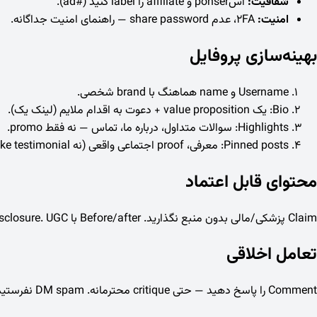
شفافیت:
اسponser و affiliate را label کنید (#ad).
امنیت:
2FA، عدم share password — راهنمای امنیت جداگانه.
بهینه‌سازی پروفایل
Username و name هماهنگ با brand شخصی.
Bio: یک value proposition + دعوت به اقدام ملایم (لینک یک).
Highlights: سوالات متداول، درباره ما، تماس — نه فقط promo.
Pinned posts: معرفی، proof اجتماعی واقعی (نه fake testimonial).
محتوای قابل اعتماد
Claim پزشکی/مالی بدون منبع نگذارید. Before/after با disclosure. UGC با credit @username. خطا را acknowledge کنید — edit caption با توضیح. کیفیت visual ثابت ≠ luxury — consistency مهم‌تر.
تعامل اخلاقی
Comment را پاسخ دهید — حتی critique محترمانه. DM spam نفرستید. Giveaway با rules واضح و random draw documented. مسابقه با T&C در caption یا لینک.