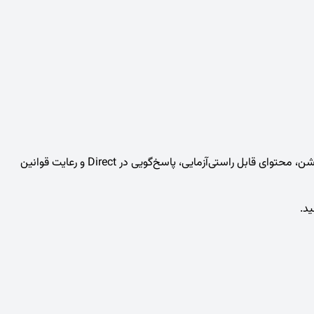
یعنی پروفایل روشن، محتوای قابل راستی‌آزمایی، پاسخ‌گویی در Direct و رعایت قوانین
ید.