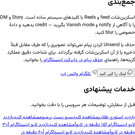
جمع‌بندی
اسکرین‌شات feed و Reels با کلیدهای سیستم ساده است. Story و DM
را با آگاهی از notify و Vanish mode بگیرید — credit بدهید و دادهٔ
خصوصی را blur کنید.
حذف یا Unsend کردن پیام نمی‌تواند تصویری را که طرف مقابل قبلاً
ذخیره یا از آن اسکرین‌شات گرفته برگرداند. برای شناخت دقیق عملکرد
گزینه‌ها، راهنمای
حذف پیام در دایرکت اینستاگرام
را بخوانید.
تلگرام
واتس اپ
لینک را کپی کنید
خدمات پیشنهادی
قبل از سفارش، توضیحات هر سرویس را با دقت بخوانید.
بازدید استوری طلایی
مشاهده کنید
سیو پست پرمیوم
مشاهده کنید
بازدید
لایو اینستاگرام [15 دقیقه در لایو]
مشاهده کنید
بازدید لایو اینستاگرام [30
دقیقه در لایو]
مشاهده کنید
بازدید لایو اینستاگرام [60 دقیقه در