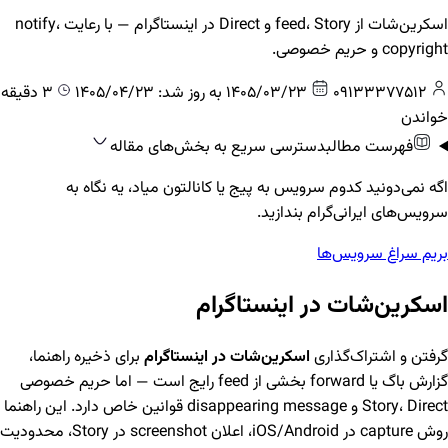
اسکرین‌شات از feed، Story و Direct در اینستاگرام — با رعایت notify،
copyright و حریم خصوصی.
09133377512
1405/03/23
به روز شد: 1405/04/23
3 دقیقه
خواندن
فهرست مطالب
دسترسی سریع به بخش‌های مقاله
اگه نمی‌دونید کدوم سرویس به پیج یا کانالتون میاد، یه نگاه به
سرویس‌های ایرانی‌گرام بندازید.
بریم سراغ سرویس‌ها
اسکرین‌شات در اینستاگرام
گرفتن و اشتراک‌گذاری
اسکرین‌شات در اینستاگرام
برای ذخیره راهنما،
گزارش باگ یا forward بخشی از feed رایج است — اما حریم خصوصی
Story، Direct و disappearing message قوانین خاص دارد. این راهنما
روش capture در iOS/Android، اعلان screenshot در Story، محدودیت