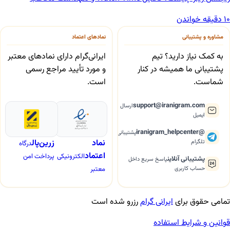
10 دقیقه خواندن
مشاوره و پشتیبانی
نمادهای اعتماد
به کمک نیاز دارید؟ تیم
ایرانی‌گرام دارای نمادهای معتبر
پشتیبانی ما همیشه در کنار
و مورد تأیید مراجع رسمی
شماست.
است.
support@iranigram.com
ارسال
ایمیل
@iranigram_helpcenter
پشتیبانی
نماد
زرین‌پال
تلگرام
درگاه
اعتماد
الکترونیکی
پرداخت امن
پشتیبانی آنلاین
پاسخ سریع داخل
معتبر
حساب کاربری
تمامی حقوق برای
ایرانی گرام
رزرو شده است
قوانین و شرایط استفاده