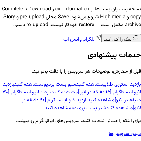
نسخه پشتیبان پست‌ها از Download your information با Complete
copy و High media شروع می‌شود. Save محلی pre-upload و Story
archive مکمل است — restore خودکار نیست، re-upload دستی.
تلگرام
واتس اپ
لینک را کپی کنید
خدمات پیشنهادی
قبل از سفارش، توضیحات هر سرویس را با دقت بخوانید.
بازدید استوری طلایی
مشاهده کنید
سیو پست پرمیوم
مشاهده کنید
بازدید
لایو اینستاگرام [15 دقیقه در لایو]
مشاهده کنید
بازدید لایو اینستاگرام [30
دقیقه در لایو]
مشاهده کنید
بازدید لایو اینستاگرام [60 دقیقه در
لایو]
مشاهده کنید
شیر پست پرمیوم
مشاهده کنید
برای اینکه راحت‌تر انتخاب کنید، سرویس‌های ایرانی‌گرام رو ببینید.
دیدن سرویس‌ها