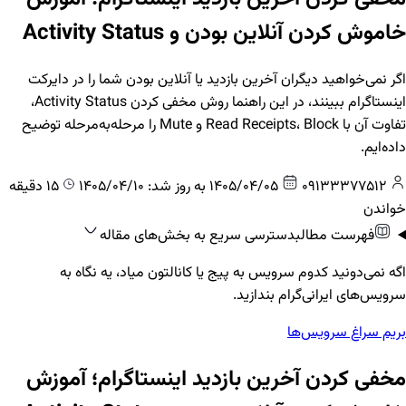
خاموش کردن آنلاین بودن و Activity Status
اگر نمی‌خواهید دیگران آخرین بازدید یا آنلاین بودن شما را در دایرکت
اینستاگرام ببینند، در این راهنما روش مخفی کردن Activity Status،
تفاوت آن با Read Receipts، Block و Mute را مرحله‌به‌مرحله توضیح
داده‌ایم.
09133377512
1405/04/05
به روز شد: 1405/04/10
15 دقیقه
خواندن
فهرست مطالب
دسترسی سریع به بخش‌های مقاله
اگه نمی‌دونید کدوم سرویس به پیج یا کانالتون میاد، یه نگاه به
سرویس‌های ایرانی‌گرام بندازید.
بریم سراغ سرویس‌ها
مخفی کردن آخرین بازدید اینستاگرام؛ آموزش