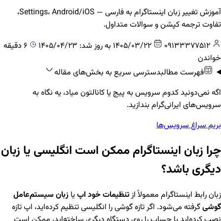
آموزش تغییر زبان اینستاگرام به فارسی — Settings، Android/iOS،
تفاوت ترجمه کپشن و سوالات متداول.
09133377512
1405/03/22
به روز شد: 1405/04/23
6 دقیقه
خواندن
فهرست مطالب
دسترسی سریع به بخش‌های مقاله
اگه نمی‌دونید کدوم سرویس به پیج یا کانالتون میاد، یه نگاه به
سرویس‌های ایرانی‌گرام بندازید.
بریم سراغ سرویس‌ها
چرا زبان اینستاگرام ممکن است انگلیسی یا زبان
دیگری باشد؟
زبان رابط اینستاگرام معمولاً از
تنظیمات خود اپ
یا
زبان سیستم‌عامل
گوشی
گرفته می‌شود. اگر تازه گوشی را انگلیسی تنظیم کرده‌اید، اپ تازه
نصب کرده‌اید یا حساب را روی دستگاه دیگری ساخته‌اید، ممکن است