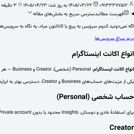
09133377512
1405/03/22
به روز شد: 1405/04/23
3 دقیقه خواندن
فهرست مطالب
دسترسی سریع به بخش‌های مقاله
اگه نمی‌دونید کدوم سرویس به پیج یا کانالتون میاد، یه نگاه به سرویس‌های 
بریم سراغ سرویس‌ها
انواع اکانت اینستاگرام
انواع اکانت اینستاگرام
: Personal (شخصی)، Creator و Business — هر کدام قابلیت و Insights متفاوت دارد. این راهنما تفاوت‌ها را برای انتخاب آگاهانه توضیح می‌دهد؛ بدون فشار برای upgrade تجاری.
یکی از مزیت‌های حساب‌های Business و Creator، دسترسی بهتر به ابزارهای پیام‌رسانی است؛ روش استفاده از آن‌ها در راهنمای
حساب شخصی (Personal)
برای استفادهٔ عادی و دوستان. Insights محدود یا بدون Professional dashboard. Private account ممکن است. Contact دکمهٔ ساده دارد. —
Creator