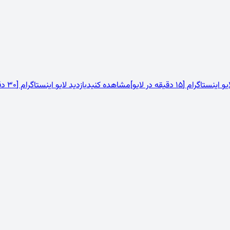
نستاگرام [15 دقیقه در لایو]
مشاهده کنید
بازدید لایو اینستاگرام [30 دقیقه در لایو]