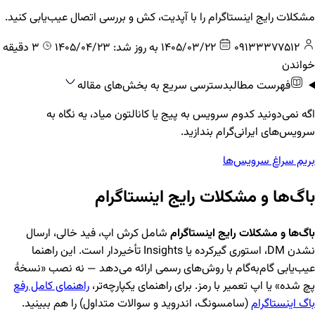
مشکلات رایج اینستاگرام را با آپدیت، کش و بررسی اتصال عیب‌یابی کنید.
09133377512
1405/03/22
به روز شد: 1405/04/23
3 دقیقه
خواندن
فهرست مطالب
دسترسی سریع به بخش‌های مقاله
اگه نمی‌دونید کدوم سرویس به پیج یا کانالتون میاد، یه نگاه به
سرویس‌های ایرانی‌گرام بندازید.
بریم سراغ سرویس‌ها
باگ‌ها و مشکلات رایج اینستاگرام
باگ‌ها و مشکلات رایج اینستاگرام
شامل کرش اپ، فید خالی، ارسال
نشدن DM، استوری گیرکرده یا Insights تأخیردار است. این راهنما
عیب‌یابی گام‌به‌گام با روش‌های رسمی ارائه می‌دهد — نه نصب «نسخهٔ
پچ شده» یا اپ تعمیر با رمز. برای راهنمای یکپارچه‌تر،
راهنمای کامل رفع
باگ اینستاگرام
(سامسونگ، اندروید و سوالات متداول) را هم ببینید.