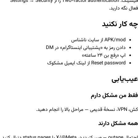
فیشینگ. Two-factor authentication را از Settings → Security
فعال نگه دارید.
چه کار نکنید
APK/mod از سایت ناشناس
دادن رمز به «پشتیبانی اینستاگرام» در DM
اپ «رفع بن ۲۴ ساعته»
Reset password از لینک ایمیل مشکوک
عیب‌یابی
فقط من مشکل دارم
کش، VPN، نسخهٔ قدیمی — مراحل بالا را انجام دهید.
همه مشکل دارند
احتمال outage — صبر کنید؛ در X/@Meta یا status pages دنبال کنید.