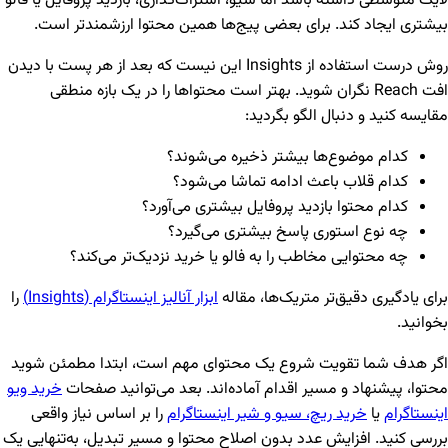
لایک متوسطی داشته باشد اما سیو، اشتراک‌گذاری، بازدید پروفایل یا فالو
بیشتری ایجاد کند. برای بعضی پیج‌ها همین محتوا ارزشمندتر است.
روش درست استفاده از Insights این نیست که بعد از هر پست با دیدن
افت Reach نگران شوید. بهتر است محتواها را در یک بازه منطقی
مقایسه کنید و دنبال الگو بگردید:
کدام موضوع‌ها بیشتر ذخیره می‌شوند؟
کدام قلاب باعث ادامه تماشا می‌شود؟
کدام محتوا بازدید پروفایل بیشتری می‌آورد؟
چه نوع استوری پاسخ بیشتری می‌گیرد؟
چه محتوایی مخاطب را به فالو یا خرید نزدیک‌تر می‌کند؟
برای یادگیری دقیق‌تر متریک‌ها، مقاله
ابزار آنالیز اینستاگرام (Insights)
را
بخوانید.
اگر هدف شما تقویت شروع یک محتوای مهم است، ابتدا مطمئن شوید
محتوا، پیشنهاد و مسیر اقدام آماده‌اند. بعد می‌توانید صفحات
خرید ویو
اینستاگرام
یا
خرید ریچ، سیو و شیر اینستاگرام
را بر اساس نیاز واقعی
بررسی کنید. افزایش عدد بدون اصلاح محتوا و مسیر تبدیل، به‌تنهایی یک