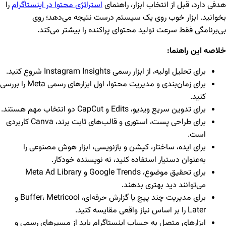
هدفی دارد، قبل از انتخاب ابزار، راهنمای
استراتژی محتوا در اینستاگرام
را
بخوانید. ابزار خوب روی یک سیستم درست نتیجه می‌دهد؛ روی
بی‌برنامگی فقط سرعت تولید محتوای پراکنده را بیشتر می‌کند.
خلاصه این راهنما:
برای تحلیل اولیه، از ابزار رسمی Instagram Insights شروع کنید.
برای زمان‌بندی و مدیریت محتوا، اول ابزارهای رسمی Meta را بررسی
کنید.
برای تدوین سریع ویدیو، Edits و CapCut دو انتخاب مهم هستند.
برای طراحی پست، استوری و قالب‌های ثابت برند، Canva کاربردی
است.
برای ایده، ساختار، کپشن و بازنویسی، ابزار هوش مصنوعی را
به‌عنوان دستیار استفاده کنید، نه نویسنده خودکار.
برای تحقیق موضوع، Google Trends و Meta Ad Library
می‌توانند دید بهتری بدهند.
برای مدیریت چند پیج یا گزارش حرفه‌ای، Buffer، Metricool و
Later را بر اساس نیاز واقعی مقایسه کنید.
ابزارهای متصل به حساب اینستاگرام باید از مسیرهای رسمی و